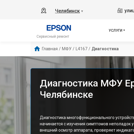
ули
Челябинск
▼
УСЛУГИ
Сервисный ремонт
Главная
/
МФУ
/
L4167
/
Диагностика
Диагностика МФУ Ep
Челябинске
Диагностика многофункционального устройств
начинается с изучения симптомов неполадок у
внешний осмотр аппарата, проверяет индикато