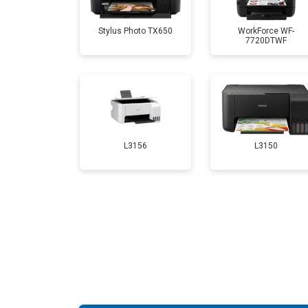
Stylus Photo TX650
WorkForce WF-
7720DTWF
Замена Wi-Fi
Замена блока питания
Замена вала
L3156
L3150