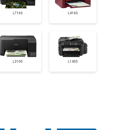
L7160
L4160
т 2700 ₽
Заказать
т 2500 ₽
Заказать
т 3500 ₽
Заказать
L3100
L1455