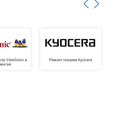
тр ViewSonic в
Ремонт техники Kyocera
Сервисный ц
бинске
Челя