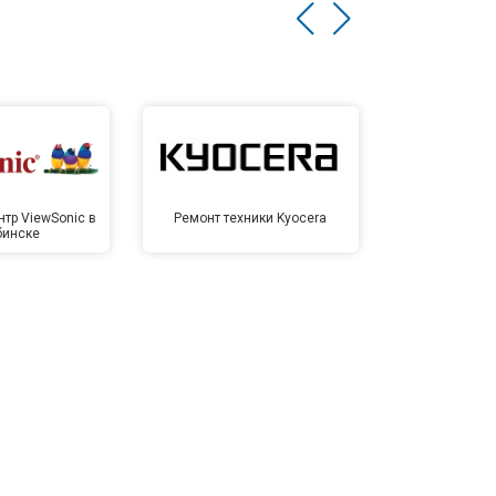
тр ViewSonic в
Ремонт техники Kyocera
Сервисный ц
бинске
Челя