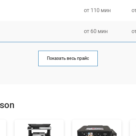
от 110 мин
о
от 60 мин
о
от 100 мин
о
Показать весь прайс
от 60 мин
о
от 110 мин
о
son
от 60 мин
о