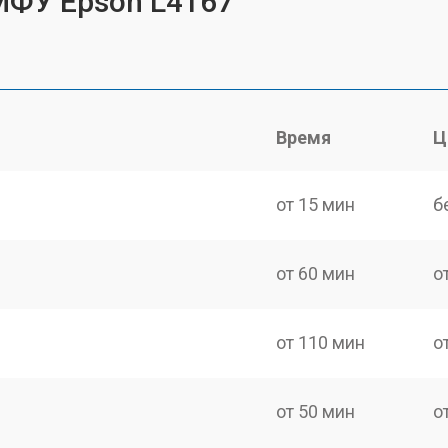
МФУ Epson L4167
Время
Ц
от 15 мин
б
от 60 мин
о
от 110 мин
о
от 50 мин
о