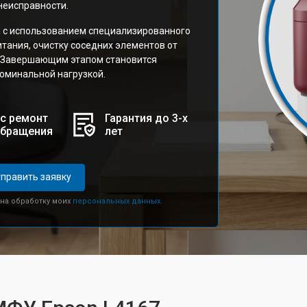
неисправности.
а с использованием специализированного
тания, очистку соседних элементов от
а. Завершающим этапом становится
номинальной нагрузкой.
с ремонт
Гарантия до 3-х
обращения
лет
править заявку
 на обработку моих
персональных данных.