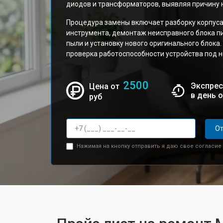
диодов и трансформаторов, выявляя причину 
Процедура замены включает разборку корпус
инструмента, демонтаж неисправного блока пи
пыли и установку нового оригинального блок
проверка работоспособности устройства под 
2500
Экспрес
Цена от
в день 
руб
От
Нажимая на кнопку отправить я даю свое согласие