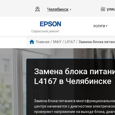
ули
Челябинск
▼
УСЛУГИ
Сервисный ремонт
Главная
/
МФУ
/
L4167
/
Замена блока питан
Замена блока питан
L4167 в Челябинске
Замена блока питания в многофункциональном
центре начинается с диагностики электрическ
проверяют напряжение на выходе блока, диаг