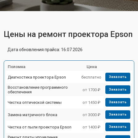
Цены на ремонт проектора Epson
Дата обновления прайса: 16.07.2026
Поломка
Цена
Диагностика проектора Epson
бесплатно
Заказать
Восстановление программного
от 1700 ₽
Заказать
обеспечения
Чистка оптической системы
от 1450 ₽
Заказать
Замена матричного блока
от 3000 ₽
Заказать
Чистка от пыли проектора Epson
от 1400 ₽
Заказать
Ремонт платы управления