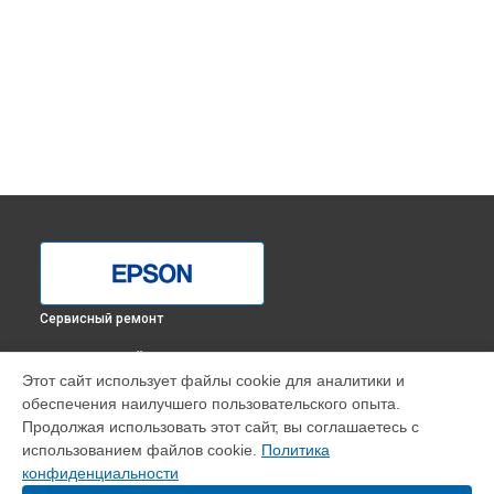
Сервисный ремонт
ВЫБЕРИ СВОЙ ГОРОД
Этот сайт использует файлы cookie для аналитики и
Ремонт системы охлаждения проектора Epson в
обеспечения наилучшего пользовательского опыта.
Краснодаре
Продолжая использовать этот сайт, вы соглашаетесь с
Ремонт системы охлаждения проектора Epson в
Ростове-
использованием файлов cookie.
Политика
на-Дону
конфиденциальности
Ремонт системы охлаждения проектора Epson в
Нижнем